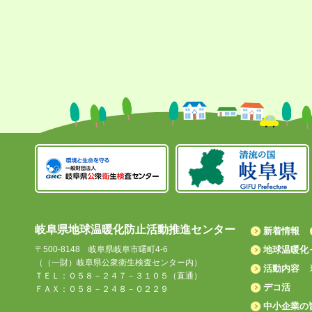
岐阜県地球温暖化防止活動推進センター
新着情報
〒500-8148 岐阜県岐阜市曙町4-6
地球温暖化
（（一財）岐阜県公衆衛生検査センター内）
活動内容
ＴＥＬ：０５８－２４７－３１０５（直通）
デコ活
ＦＡＸ：０５８－２４８－０２２９
中小企業の